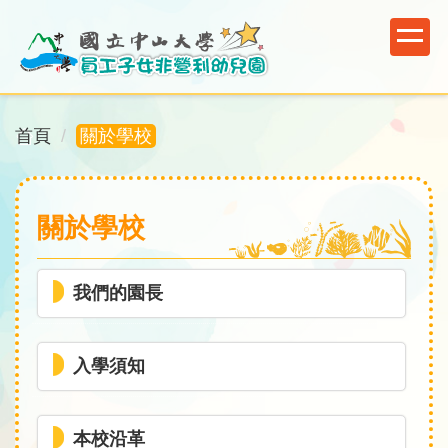
跳
到
主
要
內
首頁
關於學校
容
區
塊
關於學校
我們的園長
入學須知
本校沿革