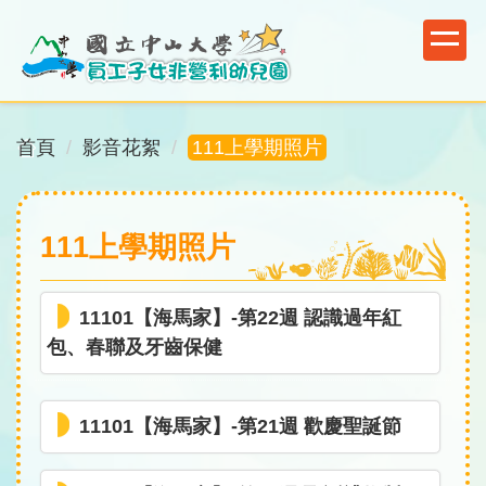
跳
到
主
要
內
首頁
影音花絮
111上學期照片
容
區
塊
111上學期照片
11101【海馬家】-第22週 認識過年紅
包、春聯及牙齒保健
11101【海馬家】-第21週 歡慶聖誕節