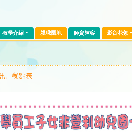
教學介紹
親職園地
師資陣容
影音花絮
園訊、餐點表