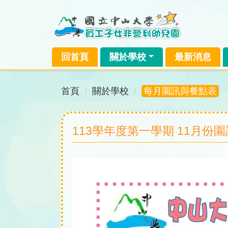
跳
到
主
要
回首頁
關於學校
最新消息
內
容
區
首頁
關於學校
每月園訊與餐點表
塊
113學年度第一學期 11月份