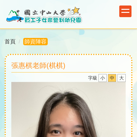
跳
到
主
要
內
首頁
師資陣容
容
區
塊
張惠棋老師(棋棋)
字級
小
中
大